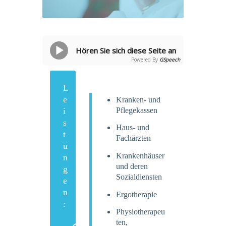
arbeiten wir vom M&M
Pflegedienst mit allen
wichtigen Stellen,
Hören Sie sich diese Seite an
Einrichtungen und
Powered By
GSpeech
Fachleuten zusammen:
L
e
Kranken- und
Pflegekassen
i
s
Haus- und
t
Fachärzten
u
Krankenhäuser
n
und deren
g
Sozialdiensten
e
n
Ergotherapie
:
Physiotherapeu
ten,