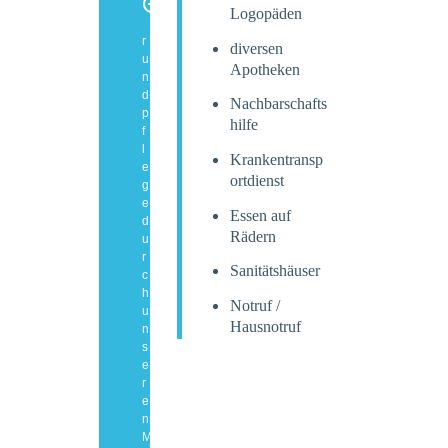
Logopäden
G
r
diversen
u
Apotheken
n
d
Nachbarschafts
p
hilfe
f
l
Krankentransp
e
ortdienst
g
e
Essen auf
d
Rädern
u
r
Sanitätshäuser
c
h
Notruf /
u
Hausnotruf
n
s
e
r
e
n
M