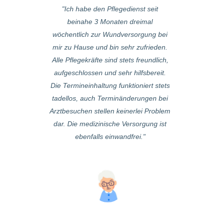
 sind wir sehr
Ich habe den Pflegedienst seit
Übernehmen se
t sind wir auch
beinahe 3 Monaten dreimal
am Anfang wirk
Pflegekräfte,
wöchentlich zur Wundversorgung bei
beraten profe
er noch genug
mir zu Hause und bin sehr zufrieden.
sehr detaill
 Tipp zu geben
Alle Pflegekräfte sind stets freundlich,
organisiert (fal
inweise and
aufgeschlossen und sehr hilfsbereit.
man als Kund
legedienst teilt
Die Termineinhaltung funktioniert stets
schnell Ersatz
tent fachliche
tadellos, auch Terminänderungen bei
d.h. als Kund
hrungen, mit
Arztbesuchen stellen keinerlei Problem
Problemen)
n und ehrlichem
dar. Die medizinische Versorgung ist
Services, Per
ein hektisches
ebenfalls einwandfrei.
zuvorkomme
nd wegrennen.
kompetent, eini
e sind schnell,
bemüht, wisse
unhektisch,
Alle bemühen s
 und immer mit
es mal irgend e
h irgend ein
funktionie
or sie wieder
angerufen