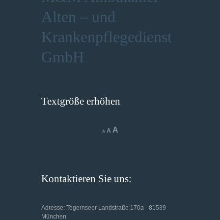
Alten – und
Krankenpflegedienst
GmbH
Textgröße erhöhen
Increase
A
Reset
Decrease
A
A
font
font
font
size.
size.
size.
Kontaktieren Sie uns:
Adresse: Tegernseer Landstraße 170a - 81539
München