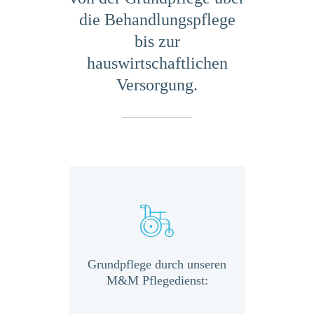
die Behandlungspflege
bis zur
hauswirtschaftlichen
Versorgung.
h arbeiten
Grundpflege durch unseren
Behandlu
M&M
M&M Pflegedienst:
un
it allen
Pf
ellen,