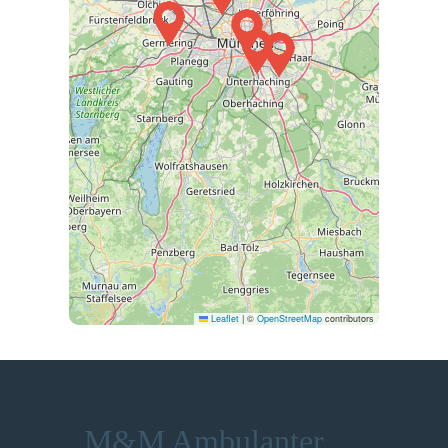
Leaflet
|
©
OpenStreetMap
contributors
M&M Ambulanter