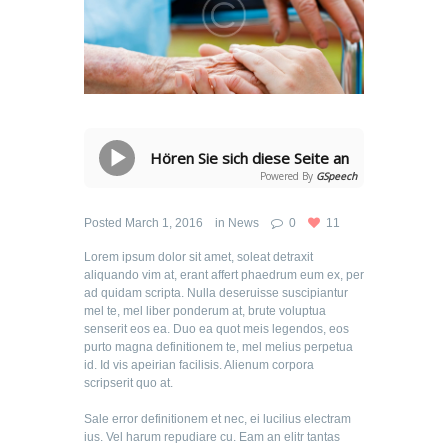
Hören Sie sich diese Seite an
Powered By
GSpeech
Posted
March 1, 2016
in
News
0
11
Lorem ipsum dolor sit amet, soleat detraxit
aliquando vim at, erant affert phaedrum eum ex, per
ad quidam scripta. Nulla deseruisse suscipiantur
mel te, mel liber ponderum at, brute voluptua
senserit eos ea. Duo ea quot meis legendos, eos
purto magna definitionem te, mel melius perpetua
id. Id vis apeirian facilisis. Alienum corpora
scripserit quo at.
Sale error definitionem et nec, ei lucilius electram
ius. Vel harum repudiare cu. Eam an elitr tantas